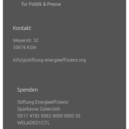
slide
für Politik & Presse
Kontakt
Weyerstr. 32
50676 Köln
info(a)stiftung-energieeffizienz.org
Spenden
Stiftung Energieeffizienz
Sparkasse Gütersloh
DE17 4785 0065 0000 0005 05
WELADED1GTL