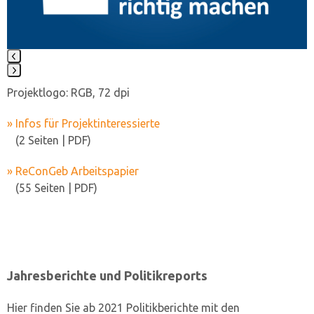
Press
Projektlogo: RGB, 72 dpi
escape
to
» Infos für Projektinteressierte
go
(2 Seiten | PDF)
to
the
» ReConGeb Arbeitspapier
first
(55 Seiten | PDF)
slide
Jahresberichte und Politikreports
Hier finden Sie ab 2021 Politikberichte mit den