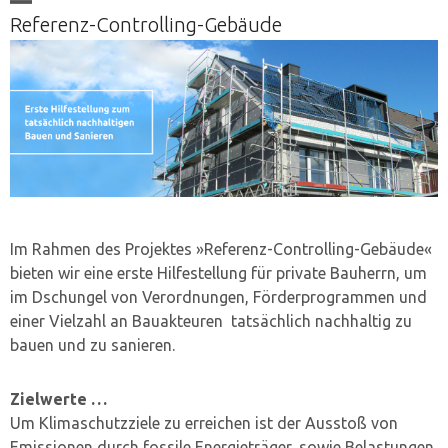
Skip
Open
Close
Referenz-Controlling-Gebäude
to
mobile
mobile
content
menu
menu
Im Rahmen des Projektes »Referenz-Controlling-Gebäude«
bieten wir eine erste Hilfestellung für private Bauherrn, um
im Dschungel von Verordnungen, Förderprogrammen und
einer Vielzahl an Bauakteuren tatsächlich nachhaltig zu
bauen und zu sanieren.
Zielwerte …
Um Klimaschutzziele zu erreichen ist der Ausstoß von
Emissionen durch fossile Energieträger, sowie Belastungen