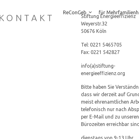
ReConGeb
für Mehrfamilien
KONTAKT
Stiftung Energieeffizienz
Weyerstr.32
50676 Köln
Tel: 0221 5465705
Fax: 0221 542827
info(a)stiftung-
energieeffizienz.org
Bitte haben Sie Verständn
dass wir derzeit auf Grun
meist ehrenamtlichen Arb
telefonisch nur nach Abs
per E-Mail und zu unseren
Bürozeiten erreichbar sind
dienstags von 9-13 Uhr